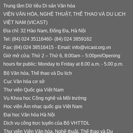
Trung tâm Dữ liệu Di sản Văn hóa
VIỆN VĂN HÓA, NGHỆ THUẬT, THỂ THAO VÀ DU LỊCH
VIỆT NAM (VICAST)
Địa chỉ: 32 Hào Nam, Đống Đa, Hà Nội
Tel: (84) 024 35116460- (84) 024 3859162
Fax: (84) 024 38516415 - Email: info@vicast.org.vn
Giờ mở cửa: Thứ 2 – Thứ 6, 8:00am – 5:00pm/Opening
hours for public: Monday to Friday at 8.00 a.m. - 5.00 p.m.
Bộ Văn hóa, Thể thao và Du lịch
Cục Văn hóa cơ sở
Thư viện Quốc gia Việt Nam
Vụ Khoa học Công nghệ và Môi trường
Hoc viện Âm nhạc quốc gia Việt Nam
Đại học Văn hóa Hà Nội
Dịch vụ công trực tuyến của Bộ VHTTDL
Thư viện Viện Văn hóa, Nghệ thuật, Thể thao và Du