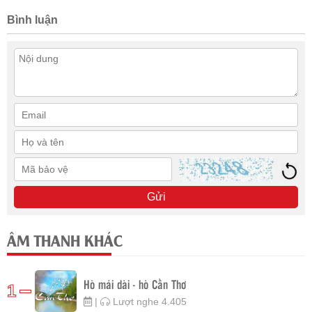
Bình luận
Gửi
ÂM THANH KHÁC
Hò mái dài - hò Cần Thơ
1
|
Lượt nghe 4.405